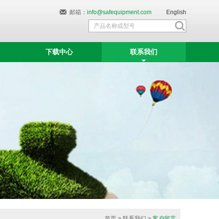
邮箱：
info@safequipment.com
English
下载中心
联系我们
首页
>
联系我们
>
客户留言