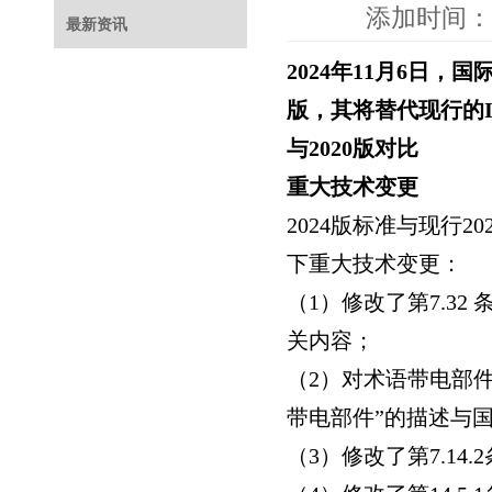
添加时间：2
最新资讯
2024
年
11
月
6
日，国
版，其将替代现行的
与
2020
版对比
重大技术变更
2024
版标准与现行202
下重大技术变更：
（1
）修改了第7.32
关内容；
（2
）对术语带电部件
带电部件”
的描述与
（3
）修改了第7.14.2